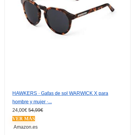
HAWKERS · Gafas de sol WARWICK X para
hombre y mujer ·...
24,00
€
54,99
€
VER MÁS
Amazon.es