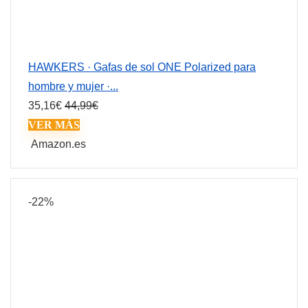
HAWKERS · Gafas de sol ONE Polarized para
hombre y mujer ·...
35,16
€
44,99
€
VER MÁS
Amazon.es
-22%