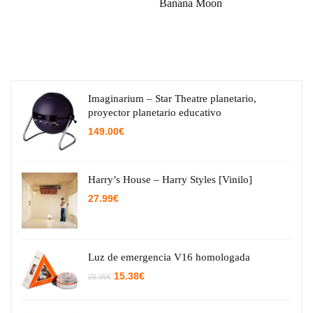
Banana Moon
Imaginarium – Star Theatre planetario,
proyector planetario educativo
149.00
€
Harry’s House – Harry Styles [Vinilo]
27.99
€
Luz de emergencia V16 homologada
El
El
15.38
€
29.95
€
precio
precio
original
actual
era:
es: