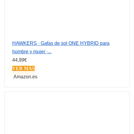
HAWKERS · Gafas de sol ONE HYBRID para
hombre y mujer ·...
44,99
€
VER MÁS
Amazon.es