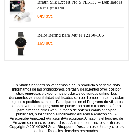
29.95€.
15.38€.
Braun Silk Expert Pro 5 PL5137 – Depiladora
de luz pulsada
649.99
€
Reloj Bering para Mujer 12130-166
169.00
€
En Smart Shoppers no vendemos ningún producto o servicio, sólo
informamos de las promociones, ofertas y descuentos ofrecidos por
otras empresas y exponemos productos de tiendas online. Los
descuentos y disponibilidad publicados son por tiempo limitado y están
sujetos a posibles cambios. Participamos en el Programa de Afiliados
de Amazon EU, un programa de publicidad para afiliados diseñado
para ofrecer a sitios web un modo de obtener comisiones por
publicidad, publicitando e incluyendo enlaces a Amazon.co.uk/
Amazon.de/ Amazon.fr/Amazon.it/Amazon.es/. Amazon y el logotipo de
Amazon son marcas registradas de Amazon.com, Inc. o sus filiales.
Copyright © 2014/2024 SmartShoppers - Descuentos, ofertas y chollos
online - Todos los derechos reservados.