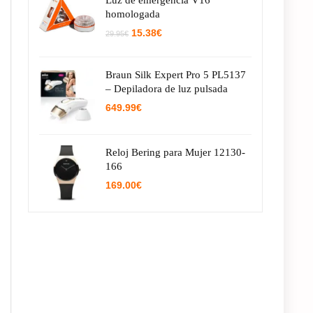
Luz de emergencia V16
homologada
El
El
15.38
€
29.95
€
precio
precio
original
actual
era:
es:
Braun Silk Expert Pro 5 PL5137
29.95€.
15.38€.
– Depiladora de luz pulsada
649.99
€
Reloj Bering para Mujer 12130-
166
169.00
€