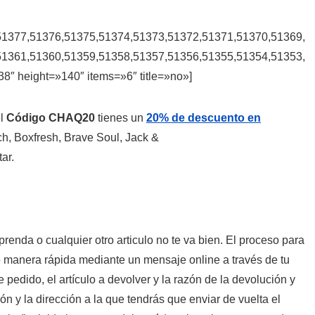
51377,51376,51375,51374,51373,51372,51371,51370,51369,
51361,51360,51359,51358,51357,51356,51355,51354,51353,
″ height=»140″ items=»6″ title=»no»]
el
Código CHAQ20
tienes un
20% de descuento en
ch, Boxfresh, Brave Soul, Jack &
ar.
renda o cualquier otro articulo no te va bien. El proceso para
e manera rápida mediante un mensaje online a través de tu
 pedido, el artículo a devolver y la razón de la devolución y
 y la dirección a la que tendrás que enviar de vuelta el