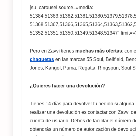
[su_carousel source=»media:
51384,51383,51382,51381,51380,51379,51378,
51368,51367,51366,51365,51364,51363,51362,
51352,51351,51350,51349,51348,51347″ limit=»38
Pero en Zavvi tienes
muchas más ofertas
: con 
chaquetas
en las marcas 55 Soul, Bellfield, Ben
Jones, Kangol, Puma, Regatta, Ringspun, Soul St
¿Quieres hacer una devolución?
Tienes 14 días para devolver tu pedido si alguna p
realizar una devolución es contactar con Zavvi d
cuenta de usuario. Debes de facilitar el número de
obtendrás un número de autorización de devolución