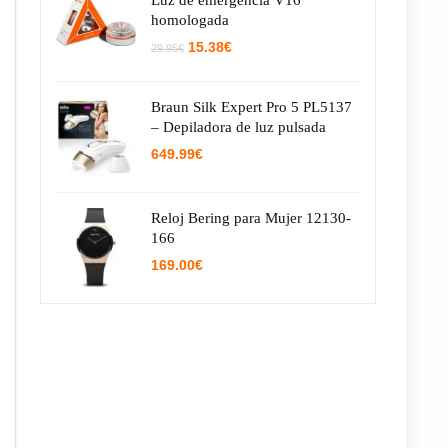
Luz de emergencia V16
homologada
El
El
15.38
€
29.95
€
precio
precio
original
actual
era:
es:
Braun Silk Expert Pro 5 PL5137
29.95€.
15.38€.
– Depiladora de luz pulsada
649.99
€
Reloj Bering para Mujer 12130-
166
169.00
€