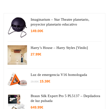
Imaginarium – Star Theatre planetario,
proyector planetario educativo
149.00
€
Harry’s House – Harry Styles [Vinilo]
27.99
€
Luz de emergencia V16 homologada
El
El
15.38
€
29.95
€
precio
precio
original
actual
era:
es:
29.95€.
15.38€.
Braun Silk Expert Pro 5 PL5137 – Depiladora
de luz pulsada
649.99
€