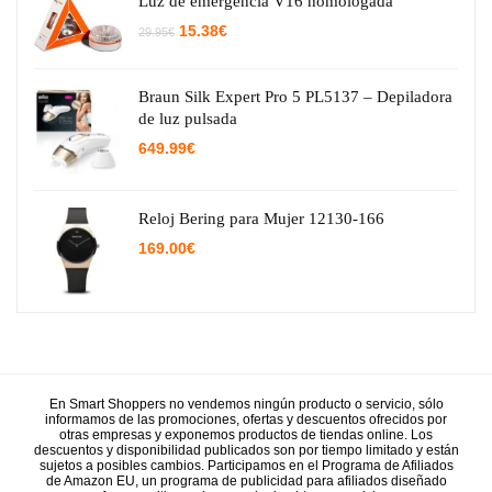
Luz de emergencia V16 homologada
El
El
15.38
€
29.95
€
precio
precio
original
actual
era:
es:
29.95€.
15.38€.
Braun Silk Expert Pro 5 PL5137 – Depiladora
de luz pulsada
649.99
€
Reloj Bering para Mujer 12130-166
169.00
€
En Smart Shoppers no vendemos ningún producto o servicio, sólo
informamos de las promociones, ofertas y descuentos ofrecidos por
otras empresas y exponemos productos de tiendas online. Los
descuentos y disponibilidad publicados son por tiempo limitado y están
sujetos a posibles cambios. Participamos en el Programa de Afiliados
de Amazon EU, un programa de publicidad para afiliados diseñado