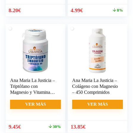
El
El
8.20
€
4.99
€
8%
precio
precio
original
actual
era:
es:
5.40€.
4.99€.
Ana Maria La Justicia –
Ana Maria La Justicia –
Triptófano con
Colágeno con Magnesio
Magnesio y Vitamina
– 450 Comprimidos
B6 – 60
VER MÁS
VER MÁS
El
El
9.45
€
13.85
€
30%
precio
precio