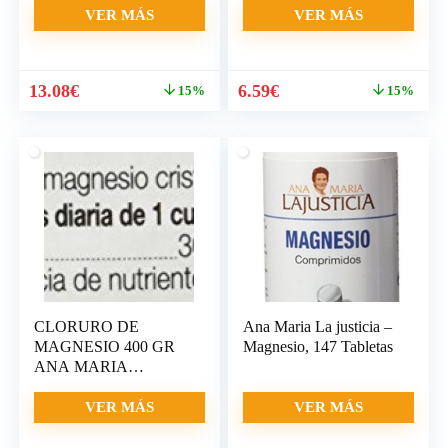
VER MÁS
VER MÁS
El
El
El
El
13.08
€
6.59
€
15%
15%
precio
precio
precio
precio
original
actual
original
actual
era:
es:
era:
es:
15.40€.
13.08€.
7.75€.
6.59€.
CLORURO DE
Ana Maria La justicia –
MAGNESIO 400 GR
Magnesio, 147 Tabletas
ANA MARIA
LAJUSTICIA
VER MÁS
VER MÁS