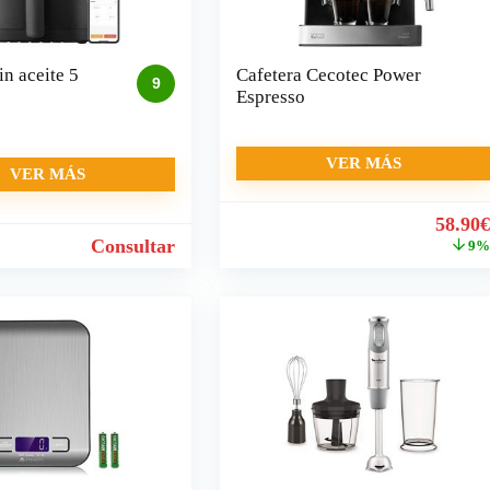
in aceite 5
Cafetera Cecotec Power
9
Espresso
VER MÁS
VER MÁS
El
58.90
precio
Consultar
9
origin
era:
64.90€