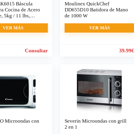
EK6015 Báscula
Moulinex QuickChef
ara Cocina de Acero
DD655D10 Batidora de Mano
, 5kg / 11 lbs,
de 1000 W
e Alimentos
ional
VER MÁS
VER MÁS
Consultar
39.99
O Microondas con
Severin Microondas con grill
2 en 1