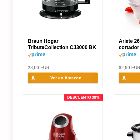
Braun Hogar
Ariete 2
TributeCollection CJ3000 BK
cortador 
-...
28,00 EUR
62,90 EU
Ver en Amazon
DESCUENTO 39%