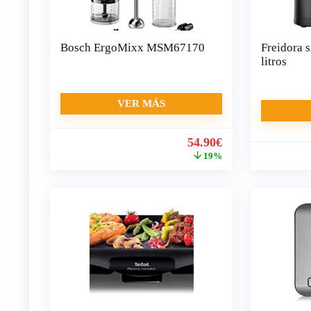
Bosch ErgoMixx MSM67170
Freidora s
litros
VER MÁS
El
El
54.90
€
precio
precio
19%
original
actual
era:
es:
67.90€.
54.90€.