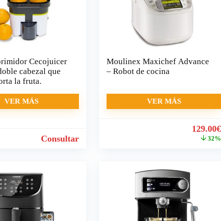
rimidor Cecojuicer
Moulinex Maxichef Advance
doble cabezal que
– Robot de cocina
rta la fruta.
VER MÁS
VER MÁS
El
129.00
precio
Consultar
32
origina
era:
189.00€