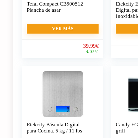
Tefal Compact CB500512 –
Etekcity 
Plancha de asar
Digital p
Inoxidable
Balanza d
Multifunc
VER MÁS
El
El
39.99
€
precio
precio
33%
original
actual
era:
es:
59.99€.
39.99€.
Etekcity Báscula Digital
Candy EG
7.5
para Cocina, 5 kg / 11 lbs
grill