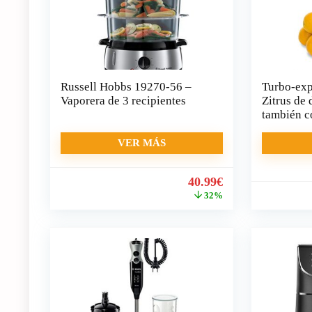
Russell Hobbs 19270-56 –
Turbo-exp
Vaporera de 3 recipientes
Zitrus de 
también co
VER MÁS
El
El
40.99
€
precio
precio
32%
original
actual
era:
es:
59.90€.
40.99€.