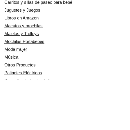
Carritos y sillas de paseo para bebé
Juguetes y Juegos
Libros en Amazon
Macutos y mochilas
Maletas y Trolleys
Mochilas Portabebés
Moda mujer
Música
Otros Productos
Patinetes Eléctricos
Pequeño electrodoméstico
Productos Cuidado personal
Productos para Mascotas
Relojes
Ropa para motoristas
Sillas de coche y accesorios
Utensilios de Cocina