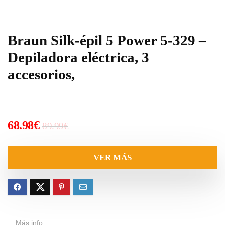
Braun Silk-épil 5 Power 5-329 –
Depiladora eléctrica, 3
accesorios,
El
El
68.98
€
89.99
€
precio
precio
original
actual
VER MÁS
era:
es:
89.99€.
68.98€.
Más info