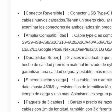
【Conector Reversible】：Conector USB Type-C Rev
cables nuevos cargados.Tienen un puerto circular qu
examinar los conectores de ambos lados,sin preocu
【Amplia Compatibilidad】：Cable type-c es comp
S9/S9+/S8+/S8/S10/S10+/A20/A30/A40/A50/A70/A
L3/L2/L1,Google Pixel/ Nexus,OnePlus2/3, LG G5/G
【Durabilidad Super]】：3 veces más duable que sta
hecho de calidad premium material trenzado de ny
garantizan una calidad segura y estable, más resis
【Sincronización y carga】：La cable tipo c admite 
datos hasta 480Mb y resistencias de identificación
tiempo de carga y uso más. Asimismo, es seguro pa
【Paquete de 3 cables】：Barato y precio de razona
cables con 1m de longitud, también con 3 diferent