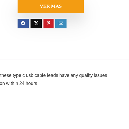
original
actual
VER MÁS
era:
es:
20.99€.
8.99€.
if these type c usb cable leads have any quality issues
ion within 24 hours