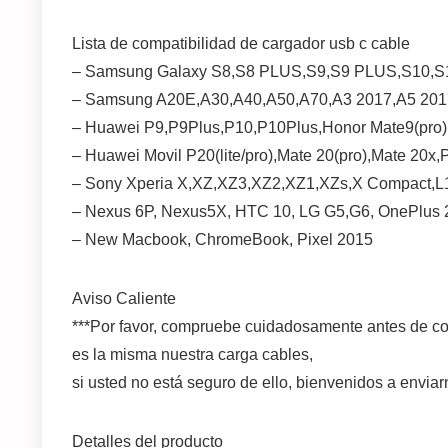
Lista de compatibilidad de cargador usb c cable
– Samsung Galaxy S8,S8 PLUS,S9,S9 PLUS,S10,S
– Samsung A20E,A30,A40,A50,A70,A3 2017,A5 201
– Huawei P9,P9Plus,P10,P10Plus,Honor Mate9(pro),H
– Huawei Movil P20(lite/pro),Mate 20(pro),Mate 20x,
– Sony Xperia X,XZ,XZ3,XZ2,XZ1,XZs,X Compact,L1
– Nexus 6P, Nexus5X, HTC 10, LG G5,G6, OnePlus 2
– New Macbook, ChromeBook, Pixel 2015
Aviso Caliente
***Por favor, compruebe cuidadosamente antes de col
es la misma nuestra carga cables,
si usted no está seguro de ello, bienvenidos a envia
Detalles del producto