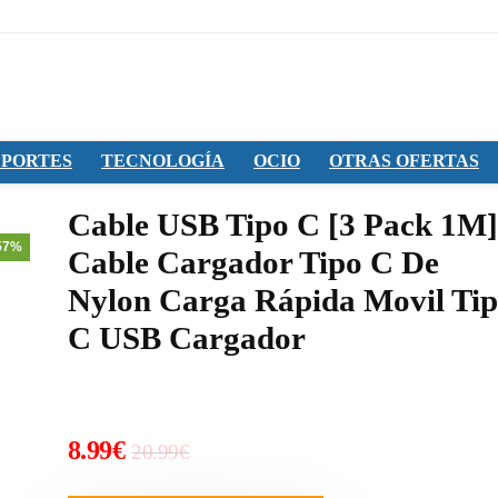
PORTES
TECNOLOGÍA
OCIO
OTRAS OFERTAS
Cable USB Tipo C [3 Pack 1M]
57%
Cable Cargador Tipo C De
Nylon Carga Rápida Movil Ti
C USB Cargador
El
El
8.99
€
20.99
€
precio
precio