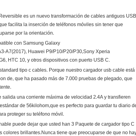
ersible es un nuevo transformación de cables antiguos USB
e facilita la inserción de teléfonos móviles sin tener que
parse por la orientación.
atible con Samsung Galaxy
3-A7(2017), Huawei P9/P10/P20/P30,Sony Xperia
6, HTC 10, y otros dispositivos con puerto USB C.
ndard tipo c cables. Porque nuestro cargador usb cable está
lon de, que ha pasado más de 7.000 pruebas de plegado, que
tente.
salida una corriente máxima de velocidad 2.4A y transfieren
 estándar de 56kilohom,que es perfecto para guardar tu diario d
ra proteger su teléfono móvil.
ble puede dejar que usted han 3 Paquete de cargador tipo C
es colores brillantes.Nunca tiene que preocuparse de que no ha