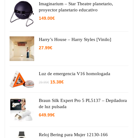
Imaginarium – Star Theatre planetario,
proyector planetario educativo
149.00
€
Harry’s House – Harry Styles [Vinilo]
27.99
€
Luz de emergencia V16 homologada
El
El
15.38
€
29.95
€
precio
precio
original
actual
era:
es:
29.95€.
15.38€.
Braun Silk Expert Pro 5 PL5137 – Depiladora
de luz pulsada
649.99
€
Reloj Bering para Mujer 12130-166