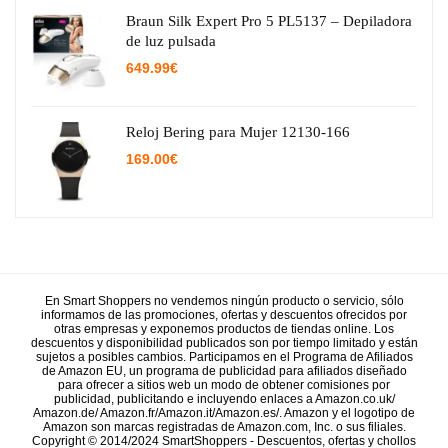
era:
es:
29.95€.
15.38€.
Braun Silk Expert Pro 5 PL5137 – Depiladora
de luz pulsada
649.99
€
Reloj Bering para Mujer 12130-166
169.00
€
En Smart Shoppers no vendemos ningún producto o servicio, sólo
informamos de las promociones, ofertas y descuentos ofrecidos por
otras empresas y exponemos productos de tiendas online. Los
descuentos y disponibilidad publicados son por tiempo limitado y están
sujetos a posibles cambios. Participamos en el Programa de Afiliados
de Amazon EU, un programa de publicidad para afiliados diseñado
para ofrecer a sitios web un modo de obtener comisiones por
publicidad, publicitando e incluyendo enlaces a Amazon.co.uk/
Amazon.de/ Amazon.fr/Amazon.it/Amazon.es/. Amazon y el logotipo de
Amazon son marcas registradas de Amazon.com, Inc. o sus filiales.
Copyright © 2014/2024 SmartShoppers - Descuentos, ofertas y chollos