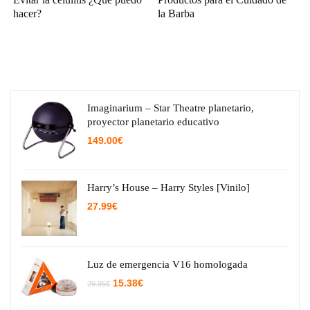
hacer?
la Barba
Imaginarium – Star Theatre planetario,
proyector planetario educativo
149.00
€
Harry’s House – Harry Styles [Vinilo]
27.99
€
Luz de emergencia V16 homologada
El
El
15.38
€
29.95
€
precio
precio
original
actual