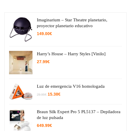
Imaginarium – Star Theatre planetario,
proyector planetario educativo
149.00
€
Harry’s House – Harry Styles [Vinilo]
27.99
€
Luz de emergencia V16 homologada
El
El
15.38
€
29.95
€
precio
precio
original
actual
era:
es:
29.95€.
15.38€.
Braun Silk Expert Pro 5 PL5137 – Depiladora
de luz pulsada
649.99
€