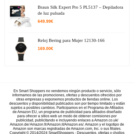
era:
es:
29.95€.
15.38€.
Braun Silk Expert Pro 5 PL5137 – Depiladora
de luz pulsada
649.99
€
Reloj Bering para Mujer 12130-166
169.00
€
En Smart Shoppers no vendemos ningún producto o servicio, sólo
informamos de las promociones, ofertas y descuentos ofrecidos por
otras empresas y exponemos productos de tiendas online. Los
descuentos y disponibilidad publicados son por tiempo limitado y están
sujetos a posibles cambios. Participamos en el Programa de Afiliados
de Amazon EU, un programa de publicidad para afiliados diseñado
para ofrecer a sitios web un modo de obtener comisiones por
publicidad, publicitando e incluyendo enlaces a Amazon.co.uk/
Amazon.de/ Amazon.fr/Amazon.it/Amazon.es/. Amazon y el logotipo de
Amazon son marcas registradas de Amazon.com, Inc. o sus filiales.
Copyright © 2014/2024 SmartShoppers - Descuentos, ofertas y chollos