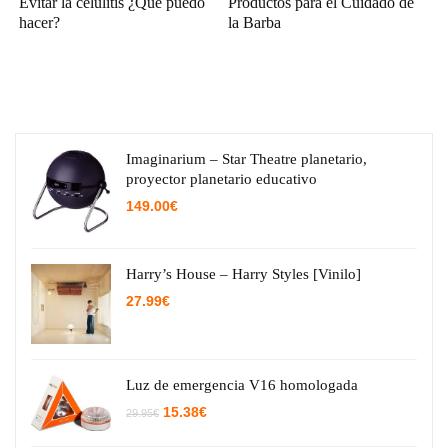
Evitar la celulitis ¿Qué puedo
Productos para el Cuidado de
hacer?
la Barba
Imaginarium – Star Theatre planetario,
proyector planetario educativo
149.00
€
Harry’s House – Harry Styles [Vinilo]
27.99
€
Luz de emergencia V16 homologada
El
El
15.38
€
29.95
€
precio
precio
original
actual