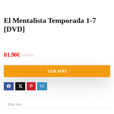
El Mentalista Temporada 1-7
[DVD]
El
El
81.90
€
84.00
€
precio
precio
original
actual
VER MÁS
era:
es:
84.00€.
81.90€.
Más info