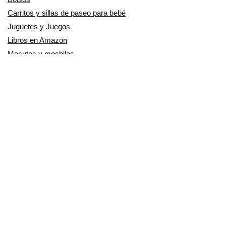
Carritos y sillas de paseo para bebé
Juguetes y Juegos
Libros en Amazon
Macutos y mochilas
Maletas y Trolleys
Mochilas Portabebés
Moda mujer
Música
Otros Productos
Patinetes Eléctricos
Pequeño electrodoméstico
Productos Cuidado personal
Productos para Mascotas
Relojes
Ropa para motoristas
Sillas de coche y accesorios