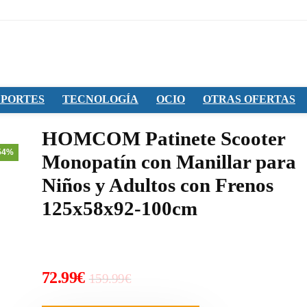
PORTES
TECNOLOGÍA
OCIO
OTRAS OFERTAS
HOMCOM Patinete Scooter
54%
Monopatín con Manillar para
Niños y Adultos con Frenos
125x58x92-100cm
El
El
72.99
€
159.99
€
precio
precio