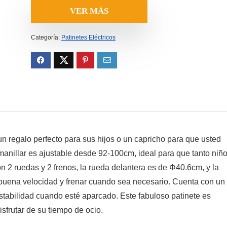
original
actual
VER MÁS
era:
es:
159.99€.
72.99€.
Categoría:
Patinetes Eléctricos
un regalo perfecto para sus hijos o un capricho para que usted
 manillar es ajustable desde 92-100cm, ideal para que tanto niñ
 2 ruedas y 2 frenos, la rueda delantera es de Φ40.6cm, y la
 buena velocidad y frenar cuando sea necesario. Cuenta con un
estabilidad cuando esté aparcado. Este fabuloso patinete es
sfrutar de su tiempo de ocio.