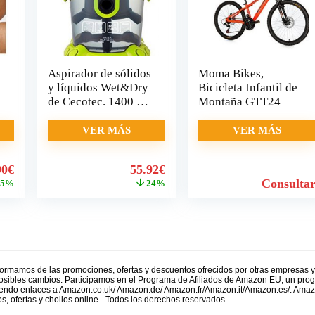
Aspirador de sólidos
Moma Bikes,
y líquidos Wet&Dry
Bicicleta Infantil de
de Cecotec. 1400 W.
Montaña GTT24
Filtro HEPA y filtro
de agua. Regulador
VER MÁS
VER MÁS
de Potencia. Función
sopladora.
El
El
El
90
€
55.92
€
Capacidad 15 l.
cio
precio
precio
precio
Consulta
15%
24%
inal
actual
original
actual
:
es:
era:
es:
.99€.
93.90€.
74.00€.
55.92€.
formamos de las promociones, ofertas y descuentos ofrecidos por otras empresas 
 posibles cambios. Participamos en el Programa de Afiliados de Amazon EU, un prog
uyendo enlaces a Amazon.co.uk/ Amazon.de/ Amazon.fr/Amazon.it/Amazon.es/. Ama
s, ofertas y chollos online - Todos los derechos reservados.