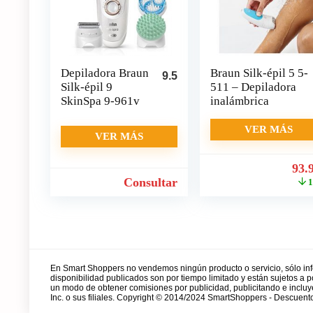
Depiladora Braun
Braun Silk-épil 5 5-
9.5
Silk-épil 9
511 – Depiladora
SkinSpa 9-961v
inalámbrica
VER MÁS
VER MÁS
El
93.
pre
Consultar
orig
era
109
En Smart Shoppers no vendemos ningún producto o servicio, sólo in
disponibilidad publicados son por tiempo limitado y están sujetos a
un modo de obtener comisiones por publicidad, publicitando e incl
Inc. o sus filiales. Copyright © 2014/2024 SmartShoppers - Descuento