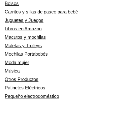
Bolsos
Carritos y sillas de paseo para bebé
Juguetes y Juegos
Libros en Amazon
Macutos y mochilas
Maletas y Trolleys
Mochilas Portabebés
Moda mujer
Música
Otros Productos
Patinetes Eléctricos
Pequeño electrodoméstico
Productos Cuidado personal
Productos para Mascotas
Relojes
Ropa para motoristas
Sillas de coche y accesorios