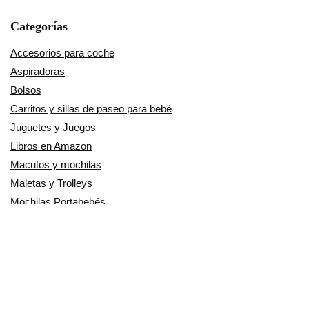
Categorías
Accesorios para coche
Aspiradoras
Bolsos
Carritos y sillas de paseo para bebé
Juguetes y Juegos
Libros en Amazon
Macutos y mochilas
Maletas y Trolleys
Mochilas Portabebés
Moda mujer
Música
Otros Productos
Patinetes Eléctricos
Pequeño electrodoméstico