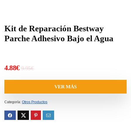
Kit de Reparación Bestway
Parche Adhesivo Bajo el Agua
El
El
4.88
€
9.95
€
precio
precio
original
actual
VER MÁS
era:
es:
9.95€.
4.88€.
Categoría:
Otros Productos