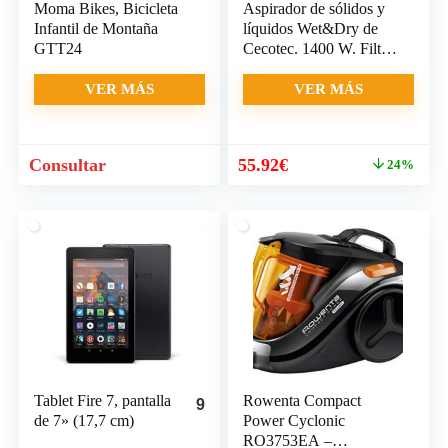
Moma Bikes, Bicicleta
Aspirador de sólidos y
Infantil de Montaña
líquidos Wet&Dry de
GTT24
Cecotec. 1400 W. Filtro
HEPA y filtro de agua.
Regulador de Potencia.
VER MÁS
VER MÁS
Función sopladora.
Capacidad 15 l.
El
El
Consultar
55.92
€
24%
precio
precio
original
actual
era:
es:
74.00€.
55.92€.
Tablet Fire 7, pantalla
Rowenta Compact
9
de 7» (17,7 cm)
Power Cyclonic
RO3753EA –