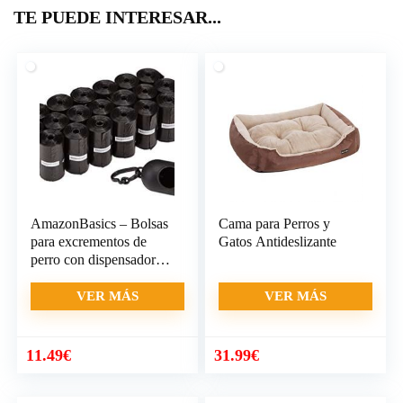
TE PUEDE INTERESAR...
AmazonBasics – Bolsas
Cama para Perros y
para excrementos de
Gatos Antideslizante
perro con dispensador y
clip para correa (300
bolsas)
VER MÁS
VER MÁS
11.49
€
31.99
€