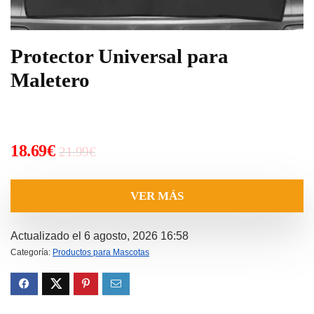
Protector Universal para
Maletero
El
El
18.69
€
21.99
€
precio
precio
original
actual
VER MÁS
era:
es:
21.99€.
18.69€.
Actualizado el 6 agosto, 2026 16:58
Categoría:
Productos para Mascotas