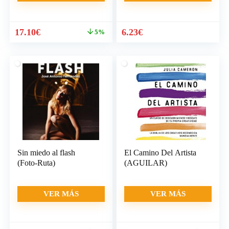
El
El
17.10
€
6.23
€
5%
precio
precio
original
actual
era:
es:
18.00€.
17.10€.
Sin miedo al flash
El Camino Del Artista
(Foto-Ruta)
(AGUILAR)
VER MÁS
VER MÁS