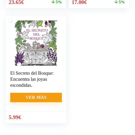
El
El
El
El
23.65
€
17.00
€
5%
5%
precio
precio
precio
precio
original
actual
original
actual
era:
es:
era:
es:
24.90€.
23.65€.
17.90€.
17.00€.
El Secreto del Bosque:
Encuentra las joyas
escondidas.
VER MÁS
5.99
€