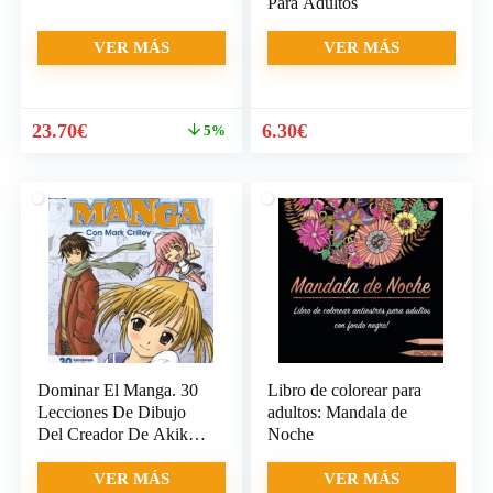
Para Adultos
VER MÁS
VER MÁS
El
El
23.70
€
6.30
€
5%
precio
precio
original
actual
era:
es:
24.95€.
23.70€.
Dominar El Manga. 30
Libro de colorear para
Lecciones De Dibujo
adultos: Mandala de
Del Creador De Akiko
Noche
(Espacio
VER MÁS
VER MÁS