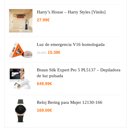
Harry’s House – Harry Styles [Vinilo]
27.99
€
Luz de emergencia V16 homologada
El
El
15.38
€
29.95
€
precio
precio
original
actual
era:
es:
29.95€.
15.38€.
Braun Silk Expert Pro 5 PL5137 – Depiladora
de luz pulsada
649.99
€
Reloj Bering para Mujer 12130-166
169.00
€