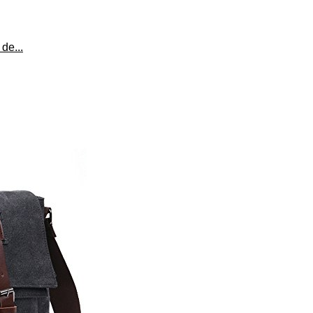
de...