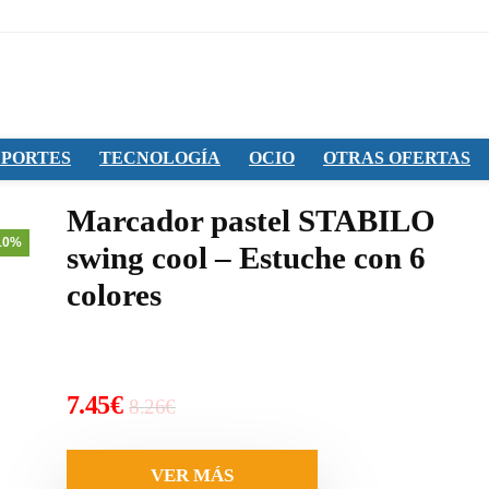
PORTES
TECNOLOGÍA
OCIO
OTRAS OFERTAS
Marcador pastel STABILO
10%
swing cool – Estuche con 6
colores
El
El
7.45
€
8.26
€
precio
precio
original
actual
VER MÁS