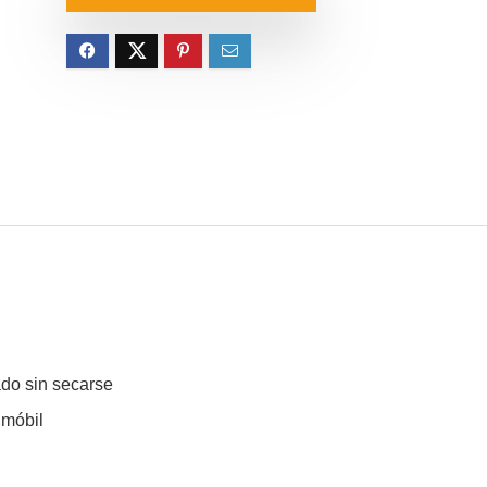
era:
es:
8.26€.
7.45€.
do sin secarse
 móbil