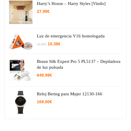
Harry’s House – Harry Styles [Vinilo]
27.99
€
Luz de emergencia V16 homologada
El
El
15.38
€
29.95
€
precio
precio
original
actual
era:
es:
29.95€.
15.38€.
Braun Silk Expert Pro 5 PL5137 – Depiladora
de luz pulsada
649.99
€
Reloj Bering para Mujer 12130-166
169.00
€