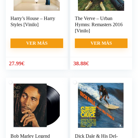
Harry’s House – Harry
The Verve – Urban
Styles [Vinilo]
Hymns: Remasters 2016
[Vinilo]
VER MÁS
VER MÁS
27.99
€
38.88
€
Bob Marley Legend
Dick Dale & His Del-