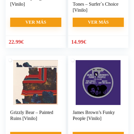
[Vinilo]
Tones – Surfer`s Choice
[Vinilo]
VER MÁS
VER MÁS
22.99
€
14.99
€
Grizzly Bear – Painted
James Brown’s Funky
Ruins [Vinilo]
People [Vinilo]