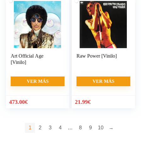
Art Official Age
Raw Power [Vinilo]
[Vinilo]
VER MÁS
VER MÁS
473.00
€
21.99
€
1
2
3
4
…
8
9
10
→