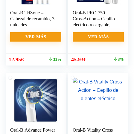
Oral-B TriZone –
Oral-B PRO 750
Cabezal de recambio, 3
CrossAction – Cepillo
unidades
eléctrico recargable,
pack
VER MÁS
VER MÁS
El
El
El
El
12.95
€
45.93
€
33%
3%
precio
precio
precio
precio
original
actual
original
actual
era:
es:
era:
es:
19.20€.
12.95€.
47.50€.
45.93€.
Oral-B Advance Power
Oral-B Vitality Cross