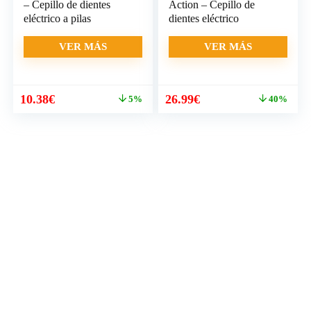
– Cepillo de dientes
Action – Cepillo de
eléctrico a pilas
dientes eléctrico
VER MÁS
VER MÁS
El
El
El
El
10.38
€
26.99
€
5%
40%
precio
precio
precio
precio
original
actual
original
actual
era:
es:
era:
es:
10.90€.
10.38€.
45.22€.
26.99€.