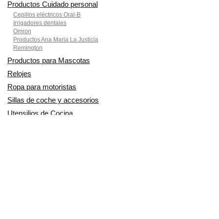
Productos Cuidado personal
Cepillos eléctricos Oral-B
Irrigadores dentales
Omron
Productos Ana Maria La Justicia
Remington
Productos para Mascotas
Relojes
Ropa para motoristas
Sillas de coche y accesorios
Utensilios de Cocina
En Smart Shoppers no vendemos ningún producto o servicio, sólo
informamos de las promociones, ofertas y descuentos ofrecidos por
otras empresas y exponemos productos de tiendas online. Los
descuentos y disponibilidad publicados son por tiempo limitado y están
sujetos a posibles cambios. Participamos en el Programa de Afiliados
de Amazon EU, un programa de publicidad para afiliados diseñado
para ofrecer a sitios web un modo de obtener comisiones por
publicidad, publicitando e incluyendo enlaces a Amazon.co.uk/