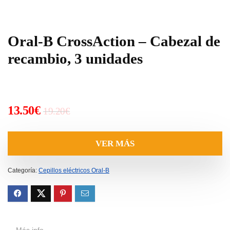
Oral-B CrossAction – Cabezal de
recambio, 3 unidades
El
El
13.50
€
19.20
€
precio
precio
original
actual
VER MÁS
era:
es:
19.20€.
13.50€.
Categoría:
Cepillos eléctricos Oral-B