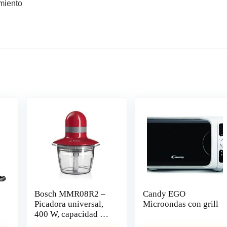
amiento
Bosch MMR08R2 –
Candy EGO
Picadora universal,
Microondas con grill
400 W, capacidad de
0,8