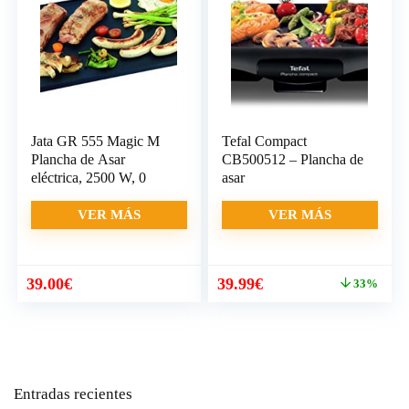
Jata GR 555 Magic M
Tefal Compact
Plancha de Asar
CB500512 – Plancha de
eléctrica, 2500 W, 0
asar
VER MÁS
VER MÁS
El
El
39.00
€
39.99
€
33%
precio
precio
original
actual
era:
es:
59.99€.
39.99€.
Entradas recientes