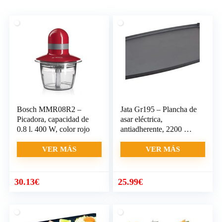
Bosch MMR08R2 –
Jata Gr195 – Plancha de
Picadora, capacidad de
asar eléctrica,
0.8 l. 400 W, color rojo
antiadherente, 2200 W,
color negro
VER MÁS
VER MÁS
30.13
€
25.99
€