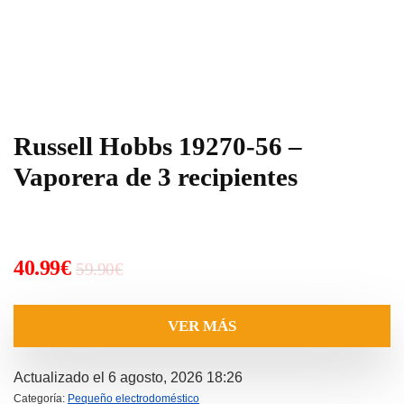
Russell Hobbs 19270-56 –
Vaporera de 3 recipientes
El
El
40.99
€
59.90
€
precio
precio
original
actual
VER MÁS
era:
es:
59.90€.
40.99€.
Actualizado el 6 agosto, 2026 18:26
Categoría:
Pequeño electrodoméstico