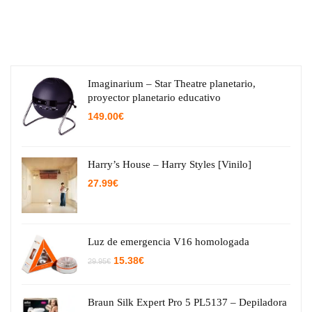
Imaginarium – Star Theatre planetario,
proyector planetario educativo
149.00
€
Harry’s House – Harry Styles [Vinilo]
27.99
€
Luz de emergencia V16 homologada
El
El
15.38
€
29.95
€
precio
precio
original
actual
era:
es:
29.95€.
15.38€.
Braun Silk Expert Pro 5 PL5137 – Depiladora