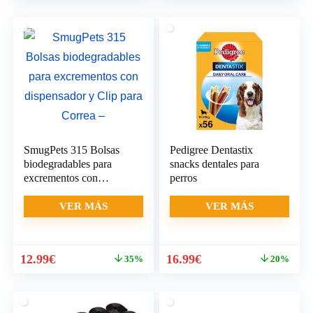
original
actual
era:
es:
41.79€.
39.88€.
SmugPets 315 Bolsas
Pedigree Dentastix
biodegradables para
snacks dentales para
excrementos con
perros
dispensador y Clip para
Correa –
VER MÁS
VER MÁS
El
El
El
El
12.99
€
16.99
€
35%
20%
precio
precio
precio
precio
original
actual
original
actual
era:
es:
era:
es: