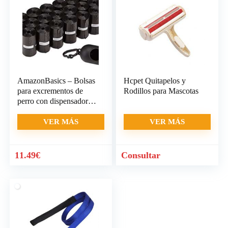
19.99€.
12.99€.
21.20€.
16.99€.
AmazonBasics – Bolsas
Hcpet Quitapelos y
para excrementos de
Rodillos para Mascotas
perro con dispensador y
clip para correa (300
bolsas)
VER MÁS
VER MÁS
11.49
€
Consultar