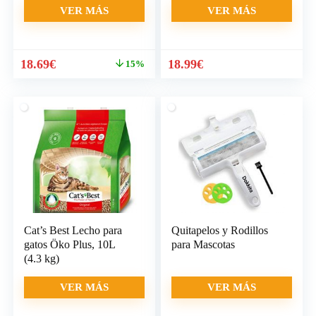
VER MÁS
VER MÁS
El
El
18.69
€
18.99
€
15%
precio
precio
original
actual
era:
es:
21.99€.
18.69€.
Cat’s Best Lecho para
Quitapelos y Rodillos
gatos Öko Plus, 10L
para Mascotas
(4.3 kg)
VER MÁS
VER MÁS