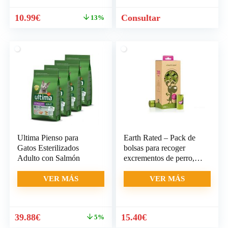
El
El
10.99
€
Consultar
13%
precio
precio
original
actual
era:
es:
12.59€.
10.99€.
Ultima Pienso para
Earth Rated – Pack de
Gatos Esterilizados
bolsas para recoger
Adulto con Salmón
excrementos de perro,
Olor a Lavanda
VER MÁS
VER MÁS
El
El
39.88
€
15.40
€
5%
precio
precio