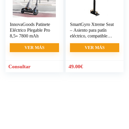
InnovaGoods Patinete
SmartGyro Xtreme Seat
Eléctrico Plegable Pro
– Asiento para patín
8,5» 7800 mAh
eléctrico, compatible
con Xiaomi M365 y
SmartGyro
VER MÁS
VER MÁS
Consultar
49.00
€