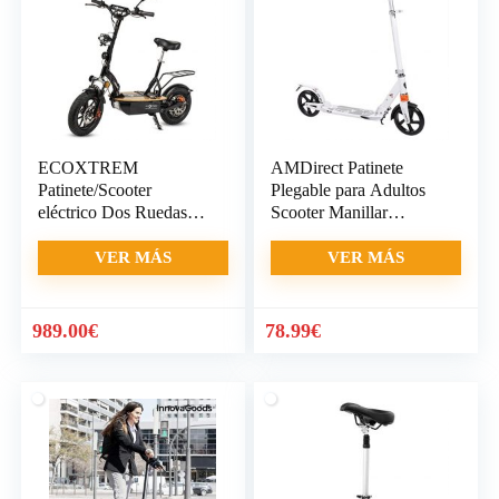
ECOXTREM
AMDirect Patinete
Patinete/Scooter
Plegable para Adultos
eléctrico Dos Ruedas
Scooter Manillar
con sillín Desmontable,
Regulable en Altura con
Plegable y luz LED
Doble Suspensión
VER MÁS
VER MÁS
Frontal.
989.00
€
78.99
€