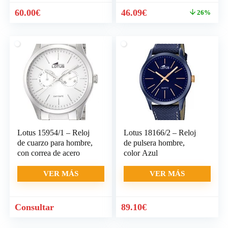
El
El
60.00
€
46.09
€
26%
precio
precio
original
actual
era:
es:
62.00€.
46.09€.
Lotus 15954/1 – Reloj
Lotus 18166/2 – Reloj
de cuarzo para hombre,
de pulsera hombre,
con correa de acero
color Azul
VER MÁS
VER MÁS
Consultar
89.10
€