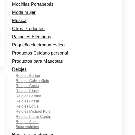
Mochilas Portabebés
Moda mujer
Música
Otros Productos
Patinetes Eléctricos
Pequeño electrodoméstico
Productos Cuidado personal
El
€
precio
%
Productos para Mascotas
al
actual
Relojes
es:
Relojes Bering
.
18.64€.
Relojes Calvin Klein
Relojes Casio
Relojes Cluse
Relojes Festina
Relojes Fossil
Relojes Lotus
Relojes Michael Kors
Relojes Pierre Cardin
Relojes Seiko
Smartwatches
Ropa para motoristas