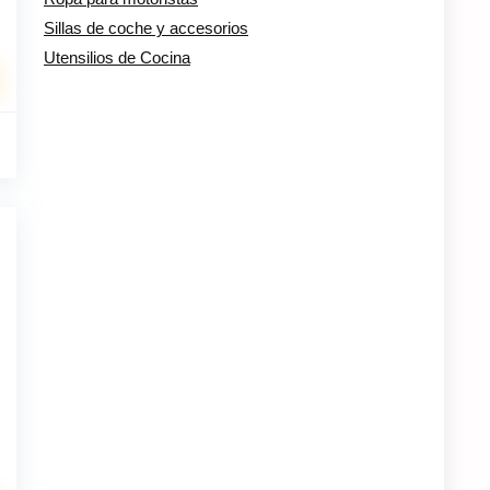
Sillas de coche y accesorios
Utensilios de Cocina
El
€
precio
%
al
actual
es:
.
10.95€.