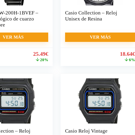
RW-200H-1BVEF –
Casio Collection – Reloj
lógico de cuarzo
Unisex de Resina
bre
VER MÁS
VER MÁS
El
El
El
25.49
€
18.64
precio
precio
precio
20%
6
original
actual
origin
era:
es:
era:
32.00€.
25.49€.
19.90€
ection – Reloj
Casio Reloj Vintage