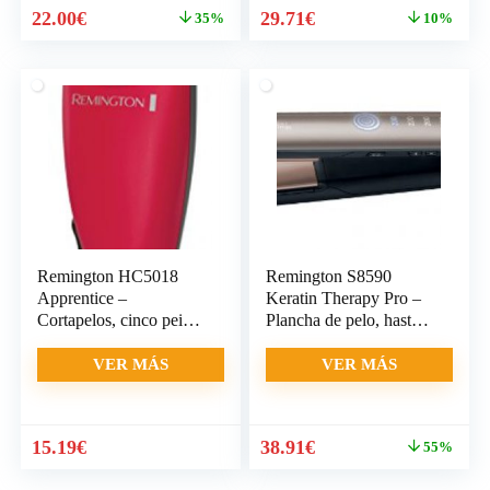
El
El
El
El
22.00
€
29.71
€
35%
10%
precio
precio
precio
precio
original
actual
original
actual
era:
es:
era:
es:
33.99€.
22.00€.
32.99€.
29.71€.
Remington HC5018
Remington S8590
Apprentice –
Keratin Therapy Pro –
Cortapelos, cinco peines
Plancha de pelo, hasta
guía 3 – 18
230º C,
VER MÁS
VER MÁS
El
El
15.19
€
38.91
€
55%
precio
precio