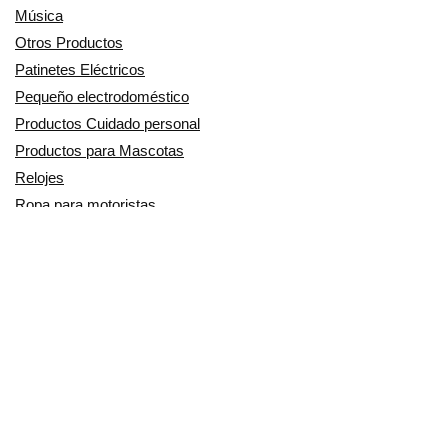
Música
Otros Productos
Patinetes Eléctricos
Pequeño electrodoméstico
Productos Cuidado personal
Productos para Mascotas
Relojes
Ropa para motoristas
Sillas de coche y accesorios
Utensilios de Cocina
En Smart Shoppers no vendemos ningún producto o servicio, sólo
informamos de las promociones, ofertas y descuentos ofrecidos por
otras empresas y exponemos productos de tiendas online. Los
descuentos y disponibilidad publicados son por tiempo limitado y están
sujetos a posibles cambios. Participamos en el Programa de Afiliados
de Amazon EU, un programa de publicidad para afiliados diseñado