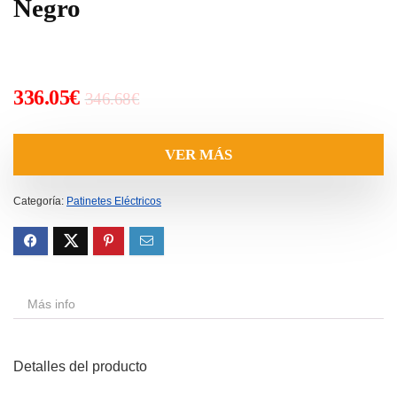
Negro
El
El
336.05
€
346.68
€
precio
precio
original
actual
VER MÁS
era:
es:
346.68€.
336.05€.
Categoría:
Patinetes Eléctricos
Más info
Detalles del producto