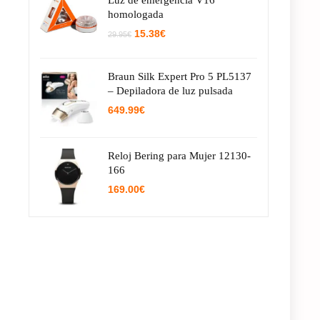
Luz de emergencia V16
homologada
El
El
15.38
€
29.95
€
precio
precio
original
actual
era:
es:
Braun Silk Expert Pro 5 PL5137
29.95€.
15.38€.
– Depiladora de luz pulsada
649.99
€
Reloj Bering para Mujer 12130-
166
169.00
€