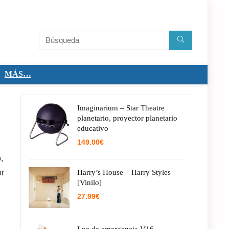
MÁS…
Imaginarium – Star Theatre
planetario, proyector planetario
educativo
149.00
€
,
or
Harry’s House – Harry Styles
[Vinilo]
27.99
€