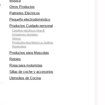
Música
s
Otros Productos
Patinetes Eléctricos
Pequeño electrodoméstico
Productos Cuidado personal
Cepillos eléctricos Oral-B
Irrigadores dentales
Omron
Productos Ana Maria La Justicia
Remington
Productos para Mascotas
Relojes
Ropa para motoristas
Sillas de coche y accesorios
Utensilios de Cocina