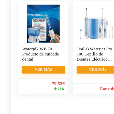
Waterpik WP-70 –
Oral-B Waterjet Pro
Producto de cuidado
700 Cepillo de
dental
Dientes Eléctrico
Recargable
VER MÁS
VER MÁS
El
El
79.53
€
precio
precio
Consul
24%
original
actual
era:
es:
104.10€.
79.53€.