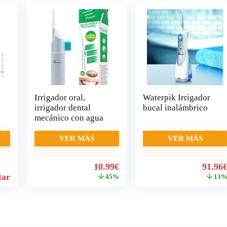
Irrigador oral,
Waterpik Irrigador
irrigador dental
bucal inalámbrico
mecánico con agua
VER MÁS
VER MÁS
El
El
El
10.99
€
91.96
precio
precio
precio
tar
45%
13
original
actual
origin
era:
es:
era:
19.99€.
10.99€.
105.95