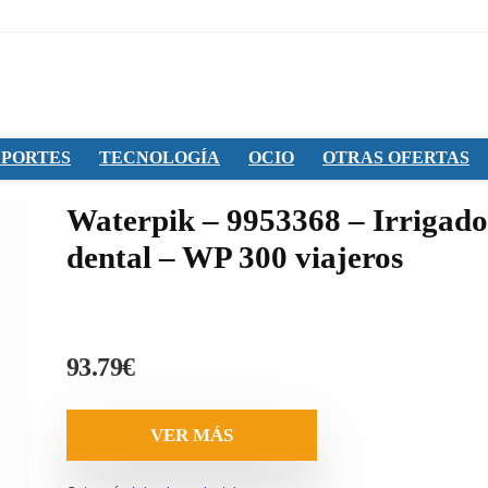
PORTES
TECNOLOGÍA
OCIO
OTRAS OFERTAS
Waterpik – 9953368 – Irrigado
dental – WP 300 viajeros
93.79
€
VER MÁS