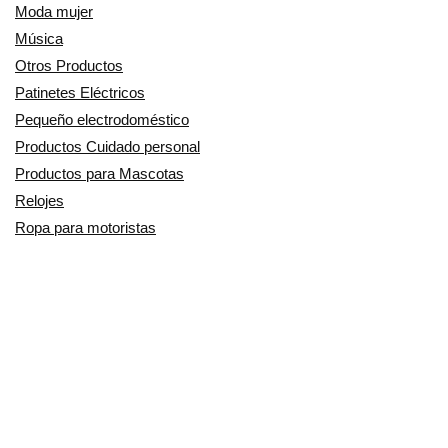
Moda mujer
Música
Otros Productos
Patinetes Eléctricos
Pequeño electrodoméstico
Productos Cuidado personal
Productos para Mascotas
Relojes
Ropa para motoristas
Sillas de coche y accesorios
Utensilios de Cocina
En Smart Shoppers no vendemos ningún producto o servicio, sólo
informamos de las promociones, ofertas y descuentos ofrecidos por
otras empresas y exponemos productos de tiendas online. Los
descuentos y disponibilidad publicados son por tiempo limitado y están
sujetos a posibles cambios. Participamos en el Programa de Afiliados