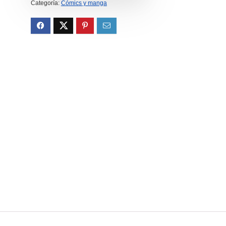
8.00€.
7.60€.
Categoría:
Cómics y manga