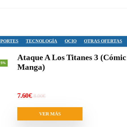
PORTES
TECNOLOGÍA
OCIO
OTRAS OFERTAS
Ataque A Los Titanes 3 (Cómic
 5%
Manga)
El
El
7.60
€
8.00
€
precio
precio
original
actual
VER MÁS
era:
es: