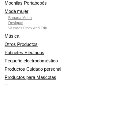
Mochilas Portabebés
Moda mujer
Banana Moon
Desigual
Vestidos Frock And Frill
Música
Otros Productos
Patinetes Eléctricos
Pequeño electrodoméstico
Productos Cuidado personal
Productos para Mascotas
Relojes
Ropa para motoristas
Sillas de coche y accesorios
Utensilios de Cocina