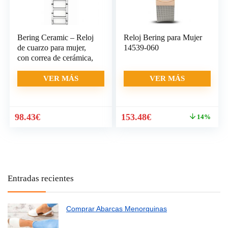
Bering Ceramic – Reloj
Reloj Bering para Mujer
de cuarzo para mujer,
14539-060
con correa de cerámica,
VER MÁS
VER MÁS
El
El
98.43
€
153.48
€
14%
precio
precio
original
actual
era:
es:
179.00€.
153.48€.
Entradas recientes
Comprar Abarcas Menorquinas