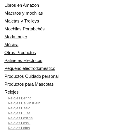
Libros en Amazon
Macutos y mochilas
Maletas y Trolleys
Mochilas Portabebés
Moda mujer
Música
Otros Productos
Patinetes Eléctricos
Pequeño electrodoméstico
Productos Cuidado personal
Productos para Mascotas
Relojes
Relojes Bering
Relojes Calvin Klein
Relojes Casio
Relojes Cluse
Relojes Festina
Relojes Fossil
Relojes Lotus