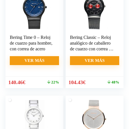
Bering Time 0 – Reloj
Bering Classic – Reloj
de cuarzo para hombre,
analógico de caballero
con correa de acero
de cuarzo con correa de
acero
VER MÁS
VER MÁS
El
El
El
El
140.46
€
104.43
€
22%
48%
precio
precio
precio
precio
original
actual
original
actual
era:
es:
era:
es:
179.43€.
140.46€.
199.00€.
104.43€.