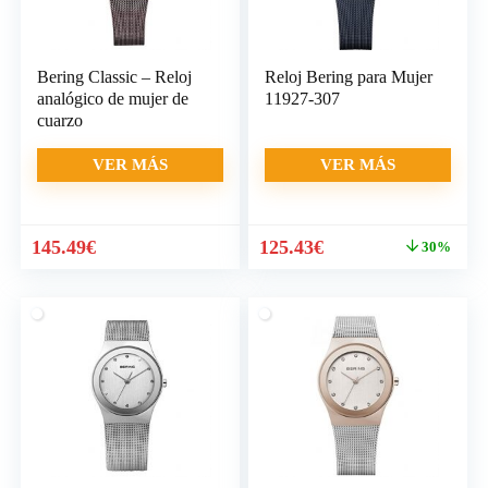
Bering Classic – Reloj
Reloj Bering para Mujer
analógico de mujer de
11927-307
cuarzo
VER MÁS
VER MÁS
El
El
145.49
€
125.43
€
30%
precio
precio
original
actual
era:
es:
179.00€.
125.43€.