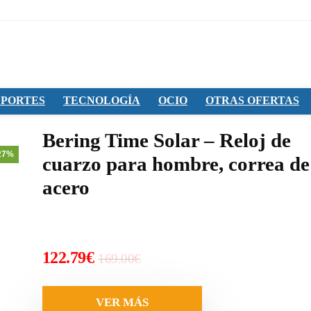
PORTES
TECNOLOGÍA
OCIO
OTRAS OFERTAS
Bering Time Solar – Reloj de
27%
cuarzo para hombre, correa de
acero
El
El
122.79
€
169.00
€
precio
precio
original
actual
VER MÁS