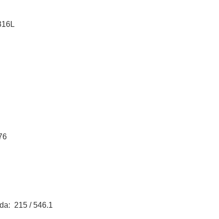
 316L
76
da: 215 / 546.1