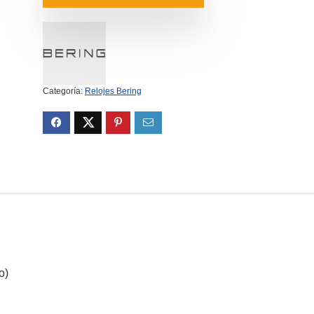
era:
es:
169.00€.
122.79€.
Categoría:
Relojes Bering
o)