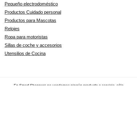
Pequeño electrodoméstico
Productos Cuidado personal
Productos para Mascotas
Relojes
Ropa para motoristas
Sillas de coche y accesorios
Utensilios de Cocina
En Smart Shoppers no vendemos ningún producto o servicio, sólo
informamos de las promociones, ofertas y descuentos ofrecidos por
otras empresas y exponemos productos de tiendas online. Los
descuentos y disponibilidad publicados son por tiempo limitado y están
sujetos a posibles cambios. Participamos en el Programa de Afiliados
de Amazon EU, un programa de publicidad para afiliados diseñado
para ofrecer a sitios web un modo de obtener comisiones por
publicidad, publicitando e incluyendo enlaces a Amazon.co.uk/
Amazon.de/ Amazon.fr/Amazon.it/Amazon.es/. Amazon y el logotipo de
Amazon son marcas registradas de Amazon.com, Inc. o sus filiales.
Copyright © 2014/2024 SmartShoppers - Descuentos, ofertas y chollos
online - Todos los derechos reservados.