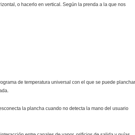
izontal, o hacerlo en vertical. Según la prenda a la que nos
rograma de temperatura universal con el que se puede plancha
cada.
sconecta la plancha cuando no detecta la mano del usuario
teracción entre canales de vapor, orificios de salida y guías,