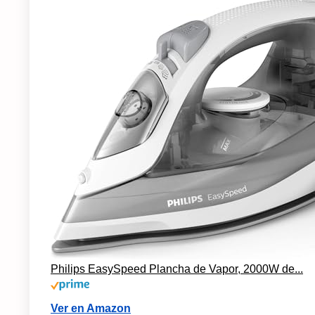
Philips EasySpeed Plancha de Vapor, 2000W de...
Ver en Amazon