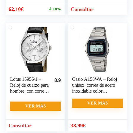
El
El
62.10
€
Consultar
10%
precio
precio
original
actual
era:
es:
69.00€.
62.10€.
Lotus 15956/1 –
Casio A158WA – Reloj
8.9
Reloj de cuarzo para
unisex, correa de acero
hombre, con correa
inoxidable color
de cuero,
plateado
VER MÁS
VER MÁS
Consultar
38.99
€