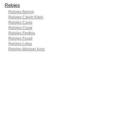
Relojes
Relojes Bering
Relojes Calvin Klein
Relojes Casio
Relojes Cluse
Relojes Festina
Relojes Fossil
Relojes Lotus
Relojes Michael Kors
Relojes Pierre Cardin
Relojes Seiko
Smartwatches
Ropa para motoristas
Sillas de coche y accesorios
Utensilios de Cocina
En Smart Shoppers no vendemos ningún producto o servicio, sólo
informamos de las promociones, ofertas y descuentos ofrecidos por
otras empresas y exponemos productos de tiendas online. Los
descuentos y disponibilidad publicados son por tiempo limitado y están