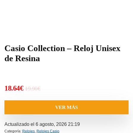
Casio Collection – Reloj Unisex
de Resina
El
El
18.64
€
19.90
€
precio
precio
original
actual
VER MÁS
era:
es:
19.90€.
18.64€.
Actualizado el 6 agosto, 2026 21:19
Categoría:
Relojes
,
Relojes Casio