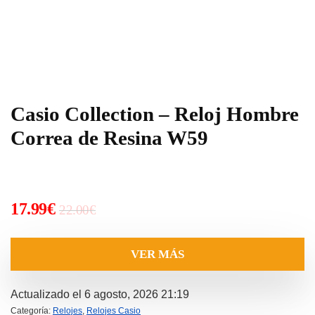
Casio Collection – Reloj Hombre
Correa de Resina W59
El
El
17.99
€
22.00
€
precio
precio
original
actual
VER MÁS
era:
es:
22.00€.
17.99€.
Actualizado el 6 agosto, 2026 21:19
Categoría:
Relojes
,
Relojes Casio