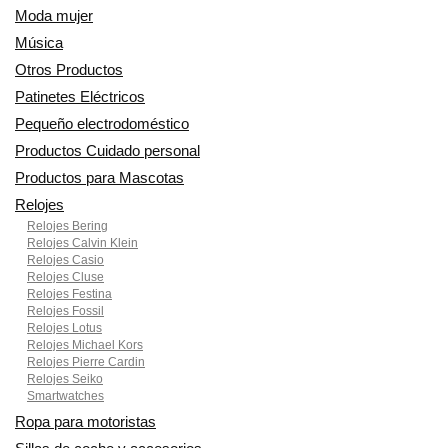
Moda mujer
Música
Otros Productos
Patinetes Eléctricos
Pequeño electrodoméstico
Productos Cuidado personal
Productos para Mascotas
Relojes
Relojes Bering
Relojes Calvin Klein
Relojes Casio
Relojes Cluse
Relojes Festina
Relojes Fossil
Relojes Lotus
Relojes Michael Kors
Relojes Pierre Cardin
Relojes Seiko
Smartwatches
Ropa para motoristas