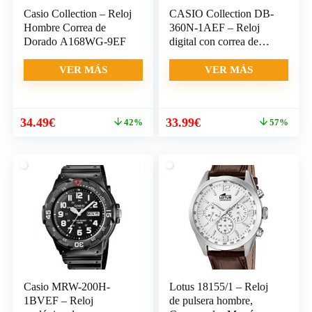
Casio Collection – Reloj
CASIO Collection DB-
Hombre Correa de
360N-1AEF – Reloj
Dorado A168WG-9EF
digital con correa de
acero inoxidable para
hombre (cronómetro,
VER MÁS
VER MÁS
alarma, luz), color
plateado
El
El
El
El
34.49
€
33.99
€
42%
57%
precio
precio
precio
precio
original
actual
original
actual
era:
es:
era:
es:
59.90€.
34.49€.
79.11€.
33.99€.
Casio MRW-200H-
Lotus 18155/1 – Reloj
1BVEF – Reloj
de pulsera hombre,