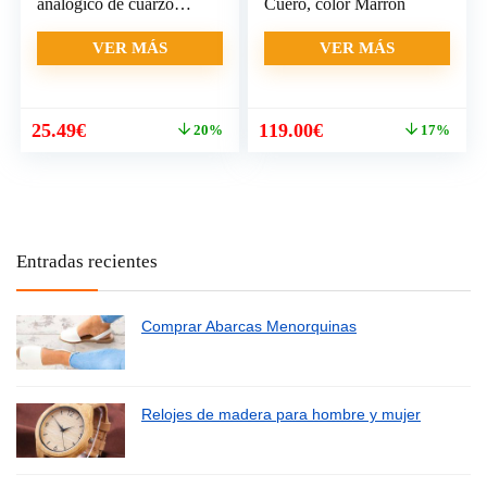
analógico de cuarzo
Cuero, color Marrón
para hombre
VER MÁS
VER MÁS
El
El
El
El
25.49
€
119.00
€
20%
17%
precio
precio
precio
precio
original
actual
original
actual
era:
es:
era:
es:
32.00€.
25.49€.
142.80€.
119.00€.
Entradas recientes
Comprar Abarcas Menorquinas
Relojes de madera para hombre y mujer