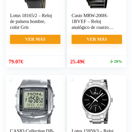
Lotus 18165/2 – Reloj
Casio MRW-200H-
de pulsera hombre,
1BVEF – Reloj
color Gris
analógico de cuarzo
para hombre
VER MÁS
VER MÁS
El
El
79.07
€
25.49
€
20%
precio
precio
original
actual
era:
es:
32.00€.
25.49€.
CASIO Collection DB-
Lotus 15959/3 – Reloj