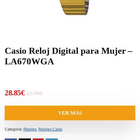
Casio Reloj Digital para Mujer –
LA670WGA
El
El
28.85
€
31.99
€
precio
precio
original
actual
VER MÁS
era:
es:
31.99€.
28.85€.
Categoría:
Relojes
,
Relojes Casio