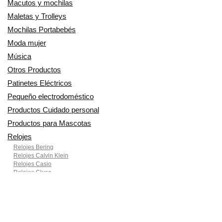
Macutos y mochilas
Maletas y Trolleys
Mochilas Portabebés
Moda mujer
Música
Otros Productos
Patinetes Eléctricos
Pequeño electrodoméstico
Productos Cuidado personal
Productos para Mascotas
Relojes
Relojes Bering
Relojes Calvin Klein
Relojes Casio
Relojes Cluse
Relojes Festina
Relojes Fossil
Relojes Lotus
Relojes Michael Kors
Relojes Pierre Cardin