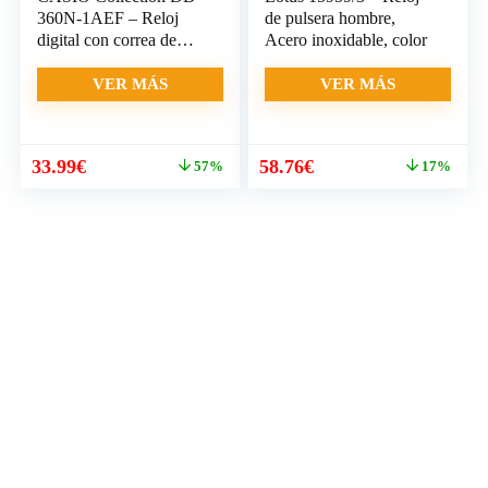
360N-1AEF – Reloj
de pulsera hombre,
digital con correa de
Acero inoxidable, color
acero inoxidable para
hombre (cronómetro,
VER MÁS
VER MÁS
alarma, luz), color
plateado
El
El
El
El
33.99
€
58.76
€
57%
17%
precio
precio
precio
precio
original
actual
original
actual
era:
es:
era:
es:
79.11€.
33.99€.
71.07€.
58.76€.