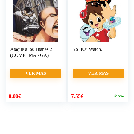
6.95€.
6.60€.
6.95€.
6.60€.
Ataque a los Titanes 2
Yo- Kai Watch.
(CÓMIC MANGA)
VER MÁS
VER MÁS
El
El
8.00
€
7.55
€
5%
precio
precio
original
actual
era:
es:
7.95€.
7.55€.