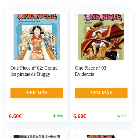
One Piece nº 02: Contra
One Piece nº 03:
los piratas de Buggy
Evidencia
VER MÁS
VER MÁS
El
El
El
El
6.60
€
6.60
€
5%
5%
precio
precio
precio
precio
original
actual
original
actual
era:
es:
era:
es: