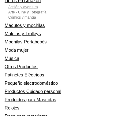
Libros en Amazon
Acción y aventura
Arte - Cine y Fotografía
Cómics y manga
Macutos y mochilas
Maletas y Trolleys
Mochilas Portabebés
Moda mujer
Música
Otros Productos
Patinetes Eléctricos
Pequeño electrodoméstico
Productos Cuidado personal
Productos para Mascotas
Relojes
Ropa para motoristas
Sillas de coche y accesorios
Utensilios de Cocina