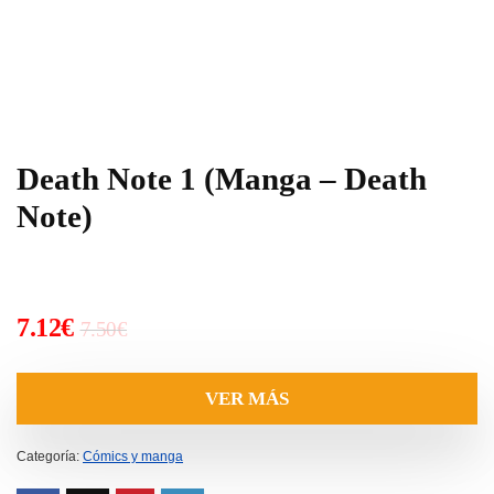
Death Note 1 (Manga – Death
Note)
El
El
7.12
€
7.50
€
precio
precio
original
actual
VER MÁS
era:
es:
7.50€.
7.12€.
Categoría:
Cómics y manga